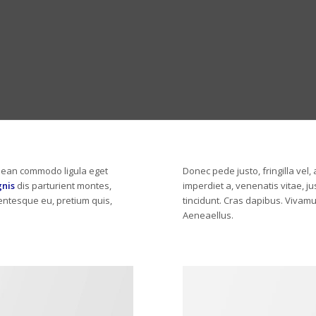
enean commodo ligula eget
Donec pede justo, fringilla vel, 
nis
dis parturient montes,
imperdiet a, venenatis vitae, j
lentesque eu, pretium quis,
tincidunt. Cras dapibus. Vivam
Aeneaellus.