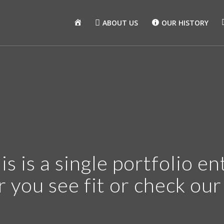
HOME
ABOUT US
OUR HISTORY
is is a single portfolio en
r you see fit or check ou