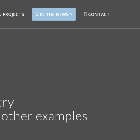
PROJECTS
IN THE NEWS >
CONTACT
try
r other examples